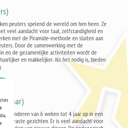
rs)
kken peuters spelend de wereld om hen heen. Ze
et veel aandacht voor taal, zelfstandigheid en
erken met de Piramide
‑
methode en sluiten aan
 peuters. Door de samenwerking met de
ein en de gezamenlijke activiteiten wordt de
uurlijker en makkelijker. Als het nodig is, bieden
.
H
–4 jaar)
cties
ok
oeien kinderen van 6 weken tot 4 jaar op in een
dia,
met vaste gezichten. Er is veel aandacht voor
re