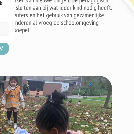
t ontdekken van nieuwe dingen. De pedagogisch
is
r en sluiten aan bij wat ieder kind nodig heeft.
de kleuters en het gebruik van gezamenlijke
 leren kinderen al vroeg de schoolomgeving
rgang soepel.
DV