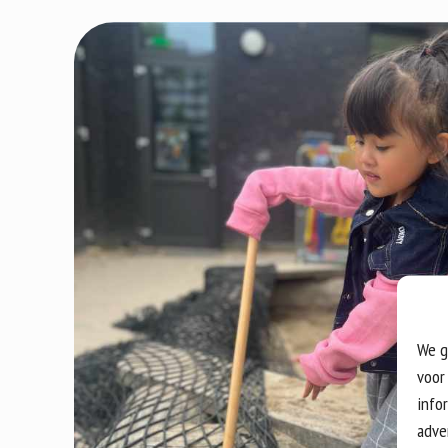
We g
voor
info
adve