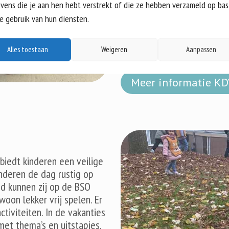
spel, taal, beweging en he
vens die je aan hen hebt verstrekt of die ze hebben verzameld op bas
medewerkers bieden structuu
je gebruik van hun diensten.
Door de samenwerking met 
thema’s en de bibliotheek,
kennen en verloopt de ove
Alles toestaan
Weigeren
Aanpassen
Meer informatie K
iedt kinderen een veilige
inderen de dag rustig op
jd kunnen zij op de BSO
ewoon lekker vrij spelen. Er
tiviteiten. In de vakanties
et thema’s en uitstapjes.