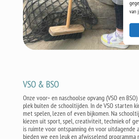
gege
van 
VSO & BSO
Onze voor
‑
en naschoolse opvang (VSO en BSO) b
plek buiten de schooltijden. In de VSO starten k
met spelen, lezen of even bijkomen. Na schoolti
kiezen uit sport, spel, creativiteit, techniek of g
is ruimte voor ontspanning én voor uitdagende ac
bieden we een leuk en afwisselend programma m