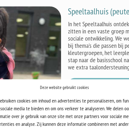
Speeltaalhuis (peute
In het Speeltaalhuis ontde
zitten in een vaste groep m
sociale ontwikkeling. We w
bij thema’s die passen bij
kleutergroepen, het leerpl
stap naar de basisschool nat
we extra taalondersteuning
Meer informatie ST
Deze website gebruikt cookies
Kinderdagverblijf (0
ebruiken cookies om inhoud en advertenties te personaliseren, om fun
 sociale media te bieden en om ons verkeer te analyseren. We delen o
In het kinderdagverblijf gr
rmatie over je gebruik van onze site met onze partners voor sociale me
warme en rustige omgeving 
rtenties en analyse. Zij kunnen deze informatie combineren met ande