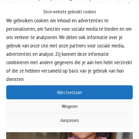
Heb je vragen over de centrale aanmeldprocedure?
Dan kun je contact opnemen met de coördinator
Deze website gebruikt cookies
schoolloopbanen.
We gebruiken cookies om inhoud en advertenties te
personaliseren, om functies voor sociale media te bieden en om
Contactgegevens coördinator Schoolloopbanen:
ons verkeer te analyseren. We delen ook informatie over je
loket@schoolloopbanenzoetermeer.nl
gebruik van onze site met onze partners voor sociale media,
advertenties en analyse. Zij kunnen deze informatie
Zo naar de basisschool
combineren met andere gegevens die je aan hen hebt verstrekt
of die ze hebben verzameld op basis van je gebruik van hun
diensten.
Alles toestaan
Weigeren
Aanpassen